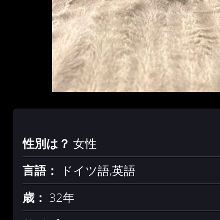
性別は？
女性
言語：
ドイツ語,英語
歳：
32年