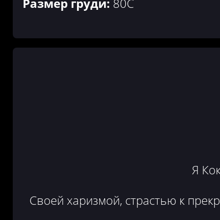
Размер груди:
80C
Я Ко
Своей харизмой, страстью к прек