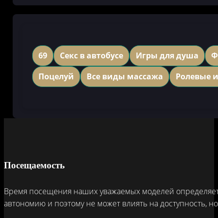
69
Секс в автобусе
Игры для душа
Ф
Поцелуй
Все виды массажа
Ролевые 
Посещаемость
Время посещения наших уважаемых моделей определяется
автономию и поэтому не может влиять на доступность, н