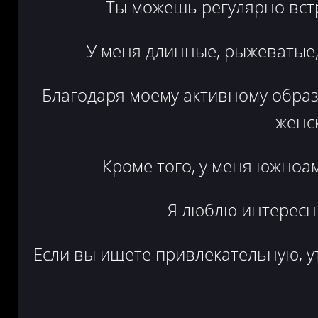
Ты можешь регулярно вст
У меня длинные, рыжеватые,
Благодаря моему активному образ
женс
Кроме того, у меня южноам
Я люблю интересны
Если вы ищете привлекательную, у