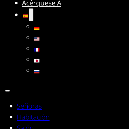
Acérquese A
Señoras
Habitación
Salón