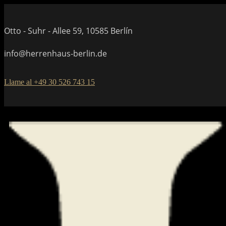
Otto - Suhr - Allee 59, 10585 Berlín
info@herrenhaus-berlin.de
Llame al +49 30 526 743 15