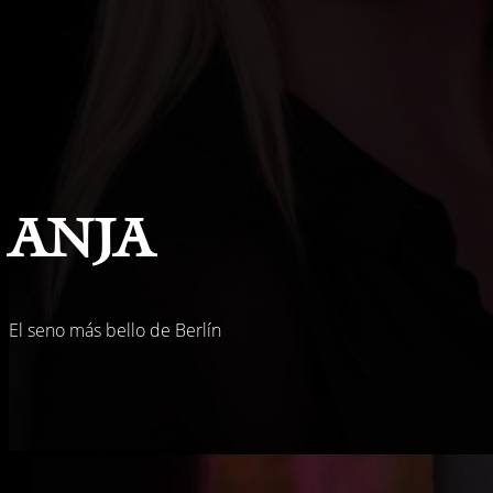
Anja
El seno más bello de Berlín