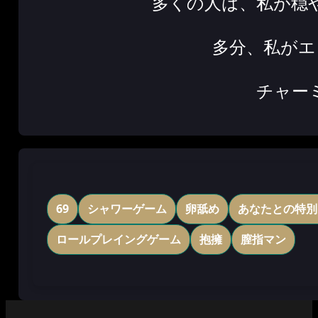
多くの人は、私が穏
多分、私がエ
チャー
69
シャワーゲーム
卵舐め
あなたとの特別
ロールプレイングゲーム
抱擁
膣指マン