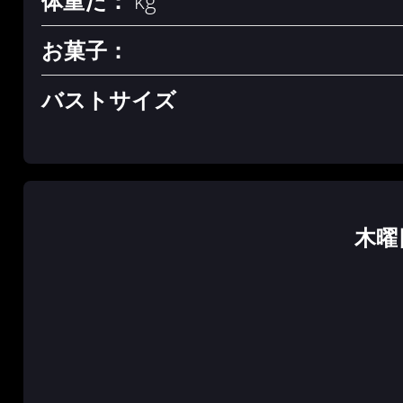
体重だ：
kg
お菓子：
バストサイズ
木曜