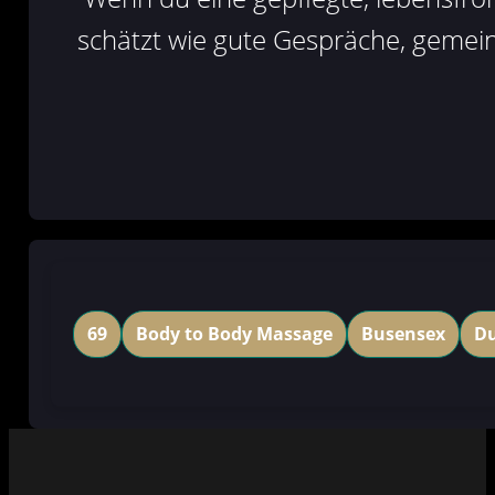
schätzt wie gute Gespräche, gemein
69
Body to Body Massage
Busensex
Du